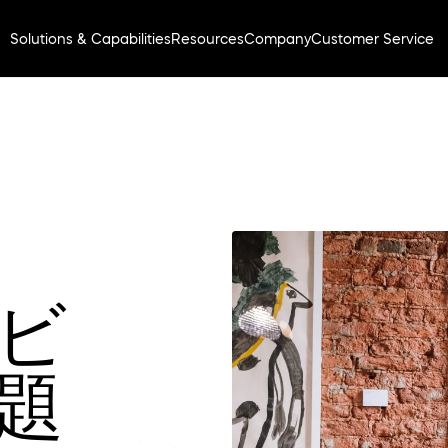
Solutions & Capabilities
Resources
Company
Customer Service
ビ
題