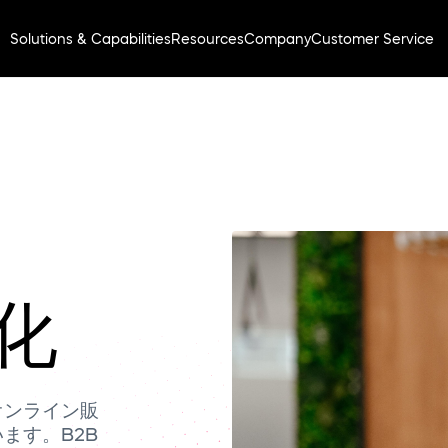
Solutions & Capabilities
Resources
Company
Customer Service
化
オンライン販
ます。B2B