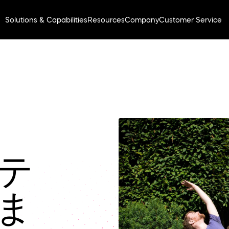
Solutions & Capabilities
Resources
Company
Customer Service
テ
ま