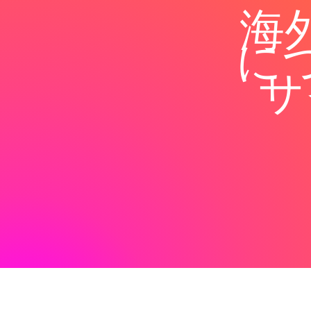
海
に
サ