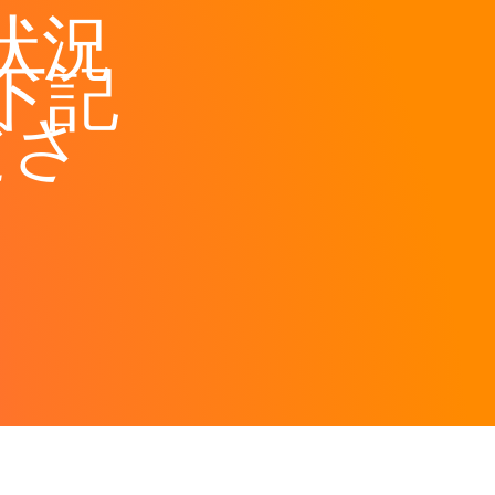
状況
下記
ださ