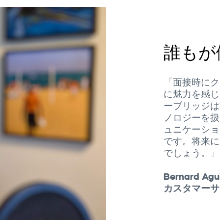
誰もが
「面接時にク
に魅力を感じ
ーブリッジは
ノロジーを扱
ュニケーショ
です。将来に
でしょう。」
Bernard Agui
カスタマーサ