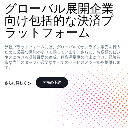
グローバル展開企業
向け包括的な決済プ
ラットフォーム
弊社
プラットフォームには、
グローバル
で
オンライン販売を行う
ために必要な
機能
がすべて揃っています。さらに、
お客様のビジ
ネスにおける
収益目標
の
達成、顧客
満足度の向上
に
向け、
経験豊
富な専門スタッフが
必要な
すべての
サービス／
ツールを提供しま
す。