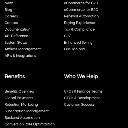
News
eCommerce for B2B
Blog
eCommerce for B2C
Careers
Renewal Automation
Contact
Buying Experience
Documentation
Tax & Compliance
API Reference
CLV
System Status
Enhanced Selling
Affiliate Management
Our Toolbox
APIs & Integrations
Benefits
Who We Help
Benefits Overview
CFOs & Finance Teams
Global Payments
CTOs & Development
Retention Marketing
Customer Success
Subscription Management
Backend Automation
Conversion Rate Optimization