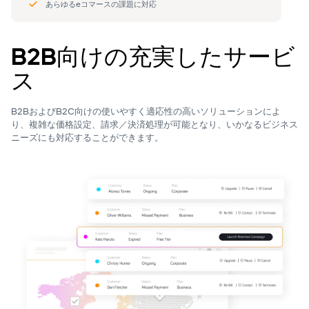
B2B向けの充実したサービ
ス
B2BおよびB2C向けの使いやすく
適応性の高いソリューションによ
り、複雑な価格設定、
請求／
決済処理
が可能となり、
いかなる
ビジネス
ニーズに
も
対応
することができます。