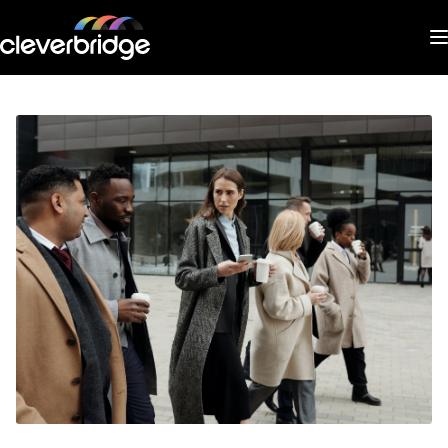
Solutions & Capabilities
Resources
Company
Customer Service
SCHEDULE A
DEMO
Customer Service